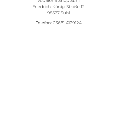
Vodafone Shop
Suhl
Friedrich-König-Straße 12
98527 Suhl
Telefon:
03681 4129124
Öffnungszeiten
:
Mo. – Fr. 10:00 – 18:00 Uhr
Sa. 10:00 – 14
:00 Uhr
Wegbeschreibung
Termin Vereinbaren
+49 (0) 7150 35147210