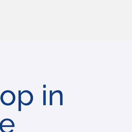
op in
he