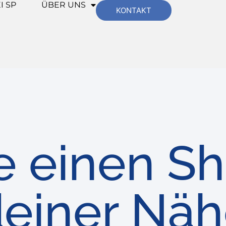
I SP
ÜBER UNS
KONTAKT
e einen Sh
einer Nä